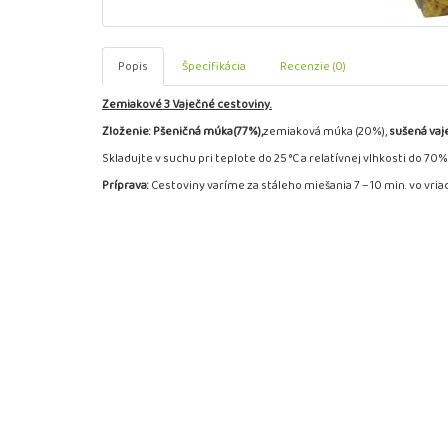
Popis
Špecifikácia
Recenzie (0)
Zemiakové 3 Vaječné cestoviny.
Zloženie: Pšeničná múka(77%),
zemiaková múka (20%),
sušená vaj
Skladujte v suchu pri teplote do 25 °C a relatívnej vlhkosti do 
Príprava:
Cestoviny varíme za stáleho miešania 7 – 10 min. vo vria