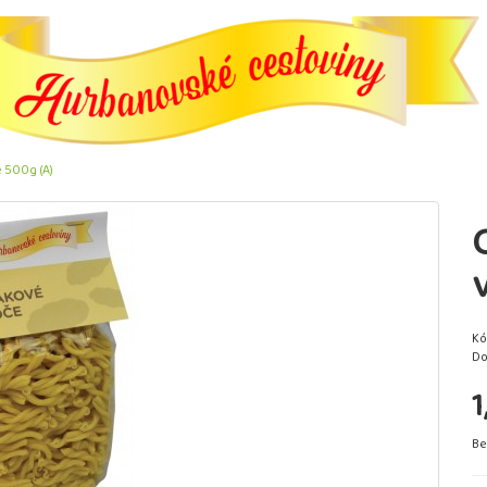
 500g (A)
Kó
Do
1
Be