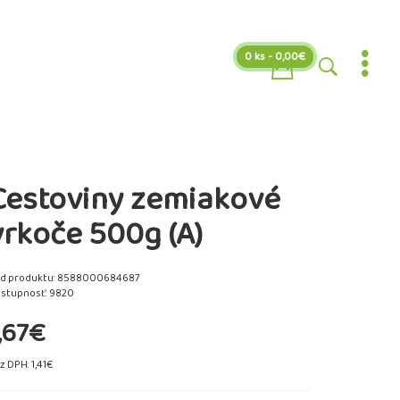
0 ks - 0,00€
Cestoviny zemiakové
vrkoče 500g (A)
d produktu: 8588000684687
stupnosť: 9820
,67€
z DPH: 1,41€