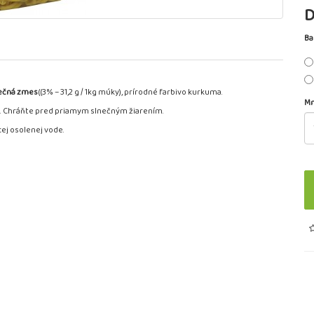
D
Ba
ečná zmes
((3% – 31,2 g / 1kg múky), prírodné farbivo kurkuma.
Mn
70%. Chráňte pred priamym slnečným žiarením.
cej osolenej vode.