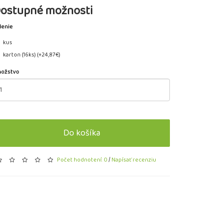
ostupné možnosti
lenie
kus
karton (16ks) (+24,87€)
ožstvo
Do košíka
Počet hodnotení: 0
/
Napísať recenziu