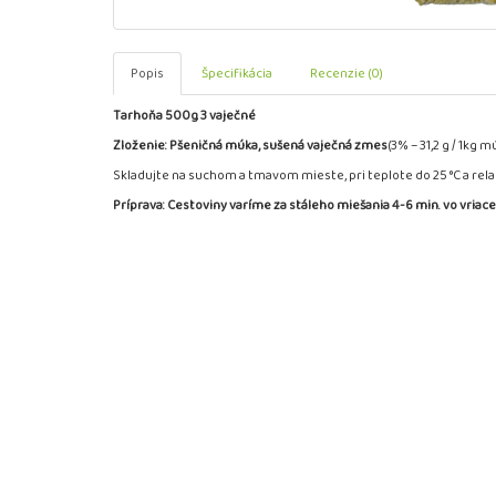
Popis
Špecifikácia
Recenzie (0)
Tarhoňa 500g 3 vaječné
Zloženie: Pšeničná múka, sušená vaječná zmes
(3% – 31,2 g / 1kg 
Skladujte na suchom a tmavom mieste, pri teplote do 25 °C a rel
Príprava:
Cestoviny varíme za stáleho miešania 4-6 min. vo vriace