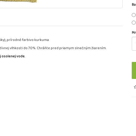
Ba
Mn
múky), prírodné farbivo kurkuma.
atívnej vlhkosti do 70%. Chráňte pred priamym slnečným žiarením.
j osolenej vode.