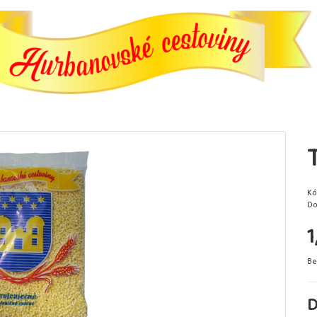
Kó
Do
1
Be
D